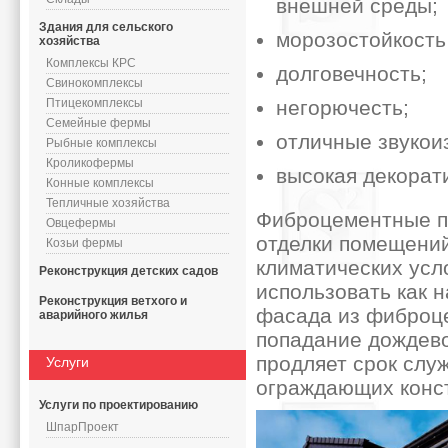
внешней среды;
Здания для сельского
морозостойкость 
хозяйства
Комплексы КРС
долговечность;
Свинокомплексы
Птицекомплексы
негорючесть;
Семейные фермы
отличные звукои
Рыбные комплексы
Кроликофермы
высокая декорат
Конные комплексы
Тепличные хозяйства
Фиброцементные па
Овцефермы
отделки помещений
Козьи фермы
климатических усл
Реконструкция детских садов
использовать как н
Реконструкция ветхого и
фасада из фиброц
аварийного жилья
попадание дождево
продляет срок слу
Услуги
ограждающих конс
Услуги по проектированию
ШпарПроект