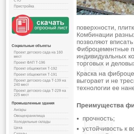
СТО
Пристройка
поверхности, плитк
Комбинации разных
позволяют вписать
Социальные объекты
Фиброцементные п
Проект детского сада на 160
индивидуальных ко
мест
торговых и деловы
Проект ФАП Т-196
Проект общежития Т-192
Краска на фиброце
Проект общежития Т-191
выгорает и не тре
Проект детского сада Т-139 на
240 мест
технологии ее нан
Проект детского сада Т-229 на
225 мест
Промышленные здания
Преимущества фи
Ангары
Овощехранилища
прочность;
Холодильные склады
устойчивость к 
Цеха
Склады