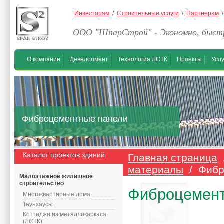
Инвесторам
/
Строительные услуги
/
Партнерам
ООО "ШпарСтрой" - Экономно, быстр
О компании
Девелопмент
Технология ЛСТК
Проекты
Услу
Фиброцементные панели
Каталог проектов зданий
Главная страница
материалы
/ Фибр
Малоэтажное жилищное
строительство
Фиброцемент
Многоквартирные дома
Таунхаусы
Коттеджи из металлокаркаса
(ЛСТК)