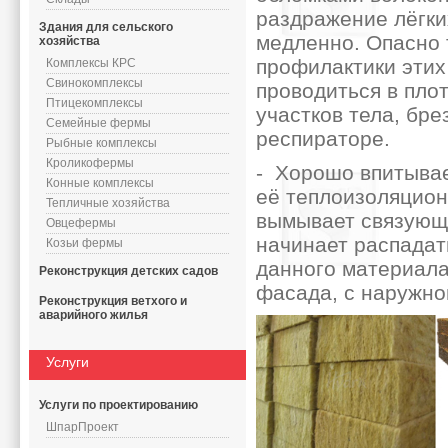
раздражение лёгких
Здания для сельского
медленно. Опасно 
хозяйства
профилактики этих
Комплексы КРС
Свинокомплексы
проводиться в пло
Птицекомплексы
участков тела, бр
Семейные фермы
респираторе.
Рыбные комплексы
Кроликофермы
- Хорошо впитывае
Конные комплексы
её теплоизоляцион
Тепличные хозяйства
вымывает связующе
Овцефермы
начинает распадат
Козьи фермы
данного материала
Реконструкция детских садов
фасада, с наружно
Реконструкция ветхого и
аварийного жилья
Услуги
Услуги по проектированию
ШпарПроект