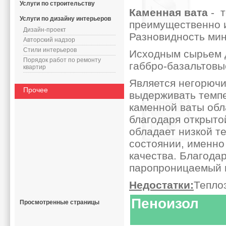
Услуги по строительству
Каменная вата
- 
Услуги по дизайну интерьеров
преимущественно и
Дизайн-проект
Разновидность мин
Авторский надзор
Стили интерьеров
Исходным сырьем д
Порядок работ по ремонту
габбро-базальтовы
квартир
Является негорючи
Прочее
выдерживать темпе
каменной ваты обл
благодаря открыто
обладает низкой т
состоянии, именно
качества. Благода
паропроницаемый 
Недостатки:
Тепло
Пеноизол
Просмотренные страницы