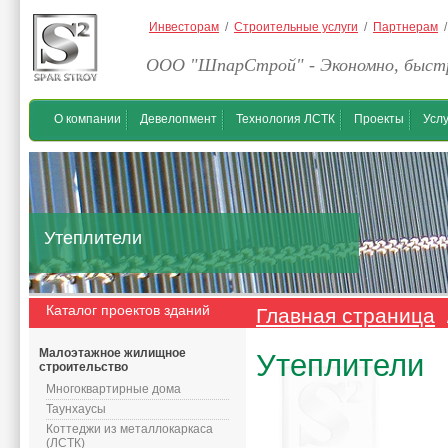
Инвесторам
/
Строительные услуги
/
Партнерам
ООО "ШпарСтрой" - Экономно, быстр
О компании
Девелопмент
Технология ЛСТК
Проекты
Услу
Утеплители
Каталог проектов зданий
Главная страница
Малоэтажное жилищное
Утеплители
строительство
Многоквартирные дома
Таунхаусы
Коттеджи из металлокаркаса
(ЛСТК)