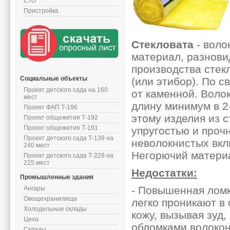
СТО
Пристройка
Стекловата
- воло
материал, разнови
производства стекл
Социальные объекты
(или этибор). По с
Проект детского сада на 160
от каменной. Воло
мест
длину минимум в 2
Проект ФАП Т-196
этому изделия из 
Проект общежития Т-192
Проект общежития Т-191
упругостью и проч
Проект детского сада Т-139 на
неволокнистых вкл
240 мест
Негорючий матери
Проект детского сада Т-229 на
225 мест
Недостатки:
Промышленные здания
- Повышенная ломк
Ангары
Овощехранилища
легко проникают в 
Холодильные склады
кожу, вызывая зуд
Цеха
обломками волокон
Склады