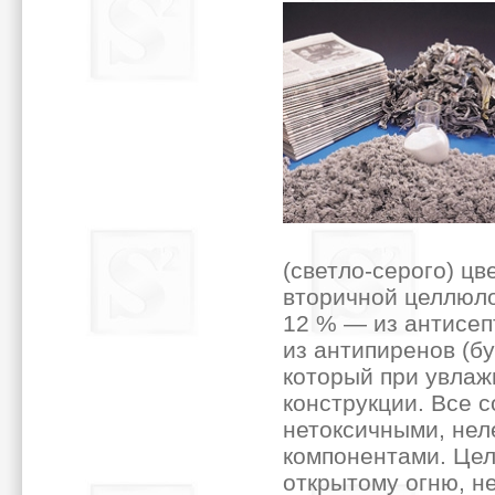
(светло-серого) цв
вторичной целлюло
12 % — из антисепт
из антипиренов (бу
который при увлаж
конструкции. Все 
нетоксичными, нел
компонентами. Цел
открытому огню, не