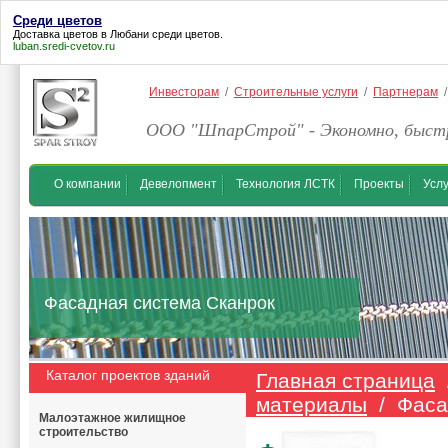
Среди цветов
Доставка цветов в Любани
среди цветов
.
luban.sredi-cvetov.ru
Инвесторам
/
Строительные услуги
/
Партнерам
ООО "ШпарСтрой" - Экономно, быстр
О компании
Девелопмент
Технология ЛСТК
Проекты
Услу
Фасадная система Сканрок
Каталог проектов зданий
Главная страница
материалы
/ Фаса
Малоэтажное жилищное
строительство