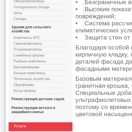
• Безграничные в
Овощехранилища
Холодильные склады
• Высокие показат
Цеха
повреждений;
Склады
• Система рассчит
Здания для сельского
климатических усл
хозяйства
• Защита стен от
Комплексы КРС
Свинокомплексы
Благодаря особой
Птицекомплексы
кирпичную кладку,
Семейные фермы
деталей фасада до
Рыбные комплексы
Кроликофермы
фасадными матери
Конные комплексы
Базовым материал
Тепличные хозяйства
гранитная крошка,
Овцефермы
Козьи фермы
Специальные добав
ультрафиолетовых 
Реконструкция детских садов
поэтому со времен
Реконструкция ветхого и
аварийного жилья
цветовой насыщен
Услуги