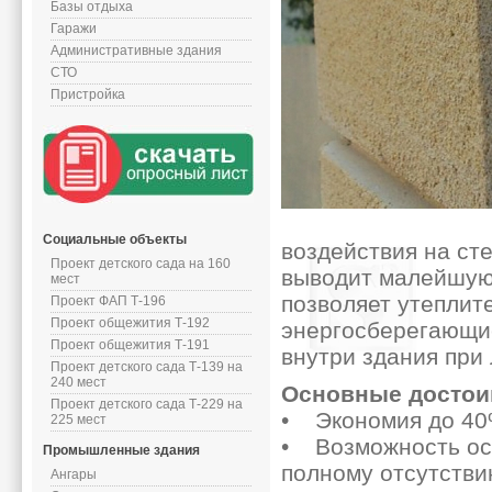
Базы отдыха
Гаражи
Административные здания
СТО
Пристройка
Социальные объекты
воздействия на ст
Проект детского сада на 160
выводит малейшую 
мест
позволяет утеплит
Проект ФАП Т-196
Проект общежития Т-192
энергосберегающие
Проект общежития Т-191
внутри здания при
Проект детского сада Т-139 на
240 мест
Основные достои
Проект детского сада Т-229 на
• Экономия до 40
225 мест
• Возможность осу
Промышленные здания
полному отсутстви
Ангары