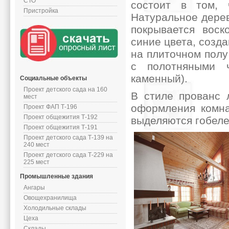
СТО
состоит в том, 
Пристройка
Натуральное дерев
покрывается воск
синие цвета, созда
на плиточном полу
с полотняными 
каменный).
Социальные объекты
Проект детского сада на 160
В стиле прованс 
мест
оформления комна
Проект ФАП Т-196
Проект общежития Т-192
выделяются гобеле
Проект общежития Т-191
Проект детского сада Т-139 на
240 мест
Проект детского сада Т-229 на
225 мест
Промышленные здания
Ангары
Овощехранилища
Холодильные склады
Цеха
Склады