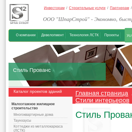
Инвесторам
/
Строительные услуги
/
Партнерам
ООО "ШпарСтрой" - Экономно, быстр
О компании
Девелопмент
Технология ЛСТК
Проекты
Ус
Стиль Прованс
Каталог проектов зданий
Главная страница
Стили интерьеров
Малоэтажное жилищное
строительство
Стиль Прова
Многоквартирные дома
Таунхаусы
Коттеджи из металлокаркаса
(ЛСТК)